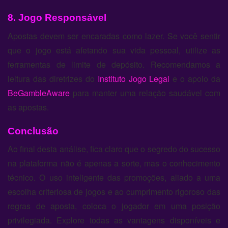
8. Jogo Responsável
Apostas devem ser encaradas como lazer. Se você sentir
que o jogo está afetando sua vida pessoal, utilize as
ferramentas de limite de depósito. Recomendamos a
leitura das diretrizes do
Instituto Jogo Legal
e o apoio da
BeGambleAware
para manter uma relação saudável com
as apostas.
Conclusão
Ao final desta análise, fica claro que o segredo do sucesso
na plataforma não é apenas a sorte, mas o conhecimento
técnico. O uso inteligente das promoções, aliado a uma
escolha criteriosa de jogos e ao cumprimento rigoroso das
regras de aposta, coloca o jogador em uma posição
privilegiada. Explore todas as vantagens disponíveis e