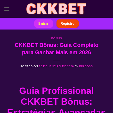
Skip
to
content
Entrar
Registro
BÔNUS
CKKBET Bônus: Guia Completo
para Ganhar Mais em 2026
POSTED ON
16 DE JANEIRO DE 2026
BY
BIGBOSS
Guia Profissional
CKKBET Bônus:
Estratégias Avançadas