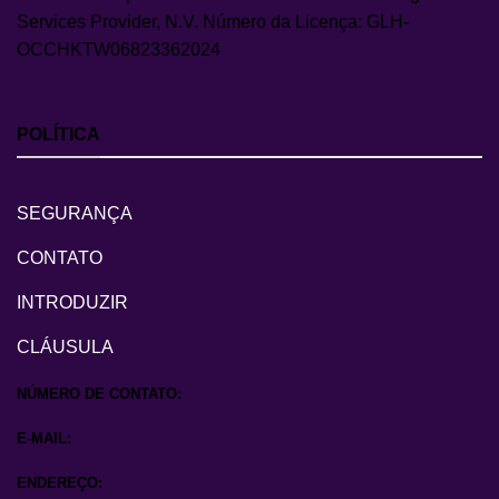
Services Provider, N.V. Número da Licença: GLH-
OCCHKTW06823362024
POLÍTICA
SEGURANÇA
CONTATO
INTRODUZIR
CLÁUSULA
NÚMERO DE CONTATO:
E-MAIL:
ENDEREÇO: