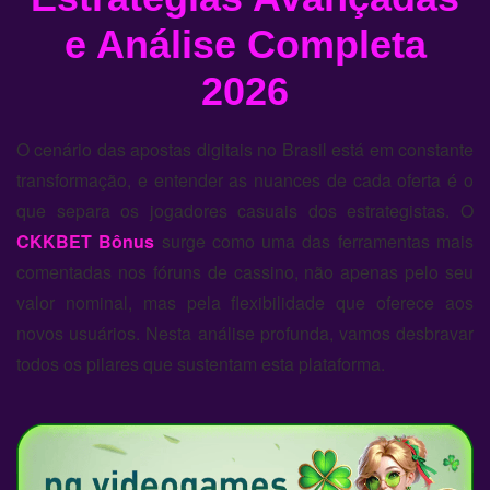
e Análise Completa
2026
O cenário das apostas digitais no Brasil está em constante
transformação, e entender as nuances de cada oferta é o
que separa os jogadores casuais dos estrategistas. O
CKKBET Bônus
surge como uma das ferramentas mais
comentadas nos fóruns de cassino, não apenas pelo seu
valor nominal, mas pela flexibilidade que oferece aos
novos usuários. Nesta análise profunda, vamos desbravar
todos os pilares que sustentam esta plataforma.