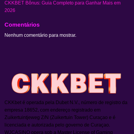
CKKBET Bônus: Guia Completo para Ganhar Mais em
2026
Comentários
Nenhum comentário para mostrar.
CKKbet é operada pela Dubet N.V., número de registro da
empresa 18652, com endereço registrado em
Zuikertuintjeweg Z/N (Zuikertuin Tower) Curaçao e é
licenciada e autorizada pelo governo de Curaçao.
WJCASINO opera sob a Master License of Gaming