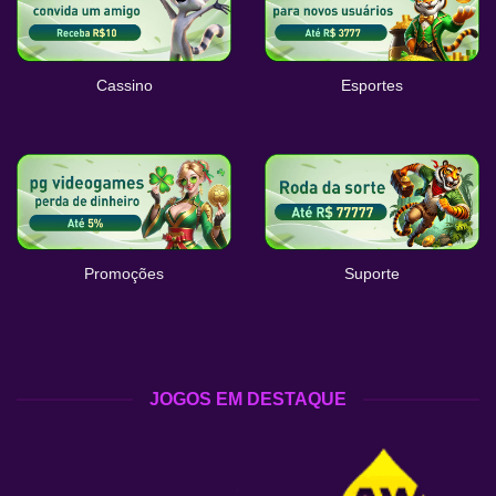
Cassino
Esportes
Promoções
Suporte
JOGOS EM DESTAQUE