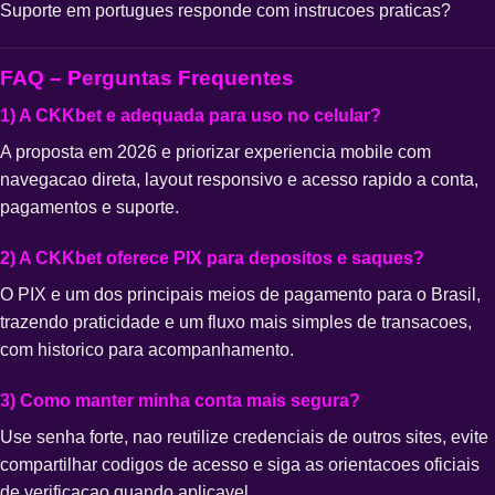
Suporte em portugues responde com instrucoes praticas?
FAQ – Perguntas Frequentes
1) A CKKbet e adequada para uso no celular?
A proposta em 2026 e priorizar experiencia mobile com
navegacao direta, layout responsivo e acesso rapido a conta,
pagamentos e suporte.
2) A CKKbet oferece PIX para depositos e saques?
O PIX e um dos principais meios de pagamento para o Brasil,
trazendo praticidade e um fluxo mais simples de transacoes,
com historico para acompanhamento.
3) Como manter minha conta mais segura?
Use senha forte, nao reutilize credenciais de outros sites, evite
compartilhar codigos de acesso e siga as orientacoes oficiais
de verificacao quando aplicavel.