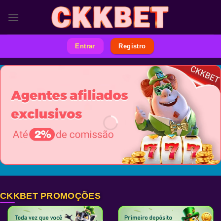
Skip
to
content
Entrar
Registro
CKKBET PROMOÇÕES