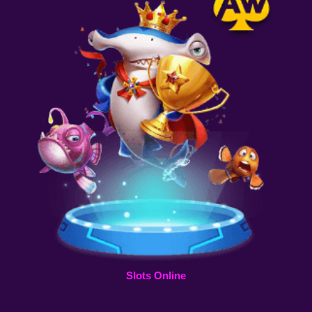
Slots Online