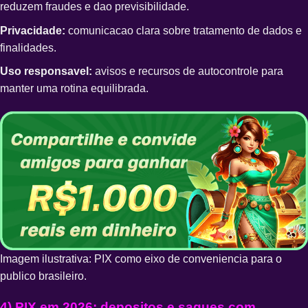
reduzem fraudes e dao previsibilidade.
Privacidade:
comunicacao clara sobre tratamento de dados e
finalidades.
Uso responsavel:
avisos e recursos de autocontrole para
manter uma rotina equilibrada.
Imagem ilustrativa: PIX como eixo de conveniencia para o
publico brasileiro.
4) PIX em 2026: depositos e saques com