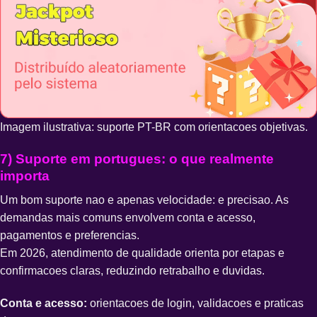
Imagem ilustrativa: suporte PT-BR com orientacoes objetivas.
7) Suporte em portugues: o que realmente
importa
Um bom suporte nao e apenas velocidade: e precisao. As
demandas mais comuns envolvem conta e acesso,
pagamentos e preferencias.
Em 2026, atendimento de qualidade orienta por etapas e
confirmacoes claras, reduzindo retrabalho e duvidas.
Conta e acesso:
orientacoes de login, validacoes e praticas