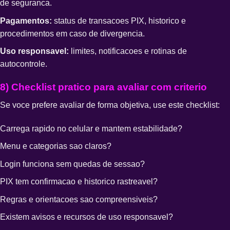
de seguranca.
Pagamentos:
status de transacoes PIX, historico e
procedimentos em caso de divergencia.
Uso responsavel:
limites, notificacoes e rotinas de
autocontrole.
8) Checklist pratico para avaliar com criterio
Se voce prefere avaliar de forma objetiva, use este checklist:
Carrega rapido no celular e mantem estabilidade?
Menu e categorias sao claros?
Login funciona sem quedas de sessao?
PIX tem confirmacao e historico rastreavel?
Regras e orientacoes sao compreensiveis?
Existem avisos e recursos de uso responsavel?